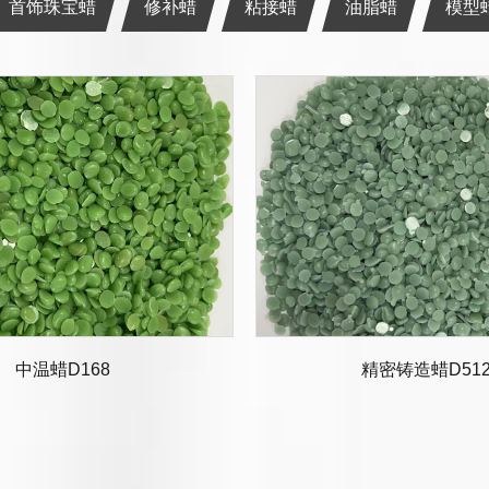
首饰珠宝蜡
修补蜡
粘接蜡
油脂蜡
模型
精密铸造修补蜡
中温蜡D168
油脂脱蜡
模型用蜡
废蜡回收
铸造蜡
粘接蜡
精密铸造蜡D51
五金模型蜡
二手中温蜡
首饰蜡珠
修补蜡
扣箱蜡