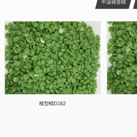
中温铸造蜡
模型蜡D162
珠宝铸造蜡
铸造粘接蜡
精密铸造蜡
中温模型蜡
二手蜡回收
修补蜡