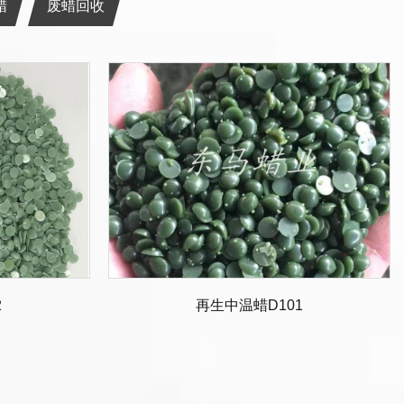
蜡
废蜡回收
2
再生中温蜡D101
工厂产品蜡膜
首饰铸造蜡
油脂蜡