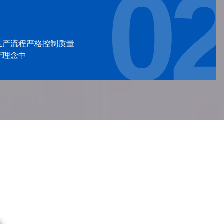
0
03
制造技术过硬
完善的管理体系
企业有懂管理的人才,管理体系才能够完善
中温蜡加工和检测设备，配置齐全，多台机加工设备
生产流程严格控制质量
专业研发团队，十余年的产品研发经验
生产流程严格控制质量
产理念中